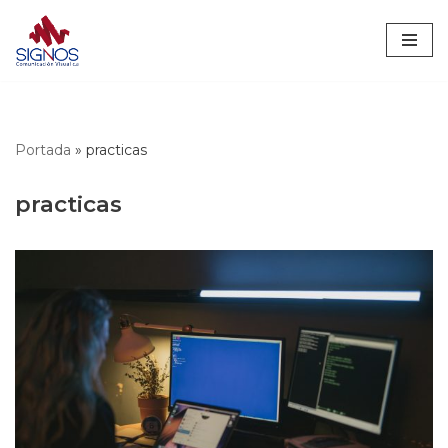
Saltar
al
contenido
Portada
»
practicas
practicas