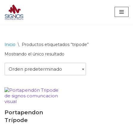
Saltar
al
contenido
Inicio
\
Productos etiquetados “tripode”
Mostrando el único resultado
Portapendon
Trípode