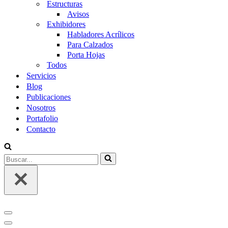
Estructuras
Avisos
Exhibidores
Habladores Acrílicos
Para Calzados
Porta Hojas
Todos
Servicios
Blog
Publicaciones
Nosotros
Portafolio
Contacto
Buscar...
Menú
de
Menú