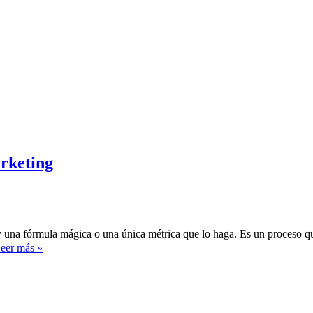
arketing
ay una fórmula mágica o una única métrica que lo haga. Es un proceso q
Como
eer más »
medir
el
éxito
en