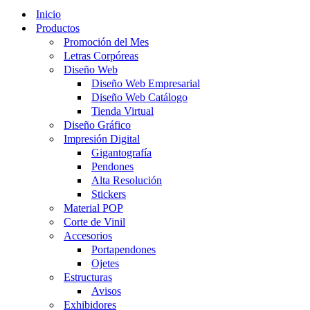
navegación
de
Inicio
navegación
Productos
Promoción del Mes
Letras Corpóreas
Diseño Web
Diseño Web Empresarial
Diseño Web Catálogo
Tienda Virtual
Diseño Gráfico
Impresión Digital
Gigantografía
Pendones
Alta Resolución
Stickers
Material POP
Corte de Vinil
Accesorios
Portapendones
Ojetes
Estructuras
Avisos
Exhibidores