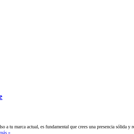
e
lso a tu marca actual, es fundamental que crees una presencia sólida y r
Como
más »