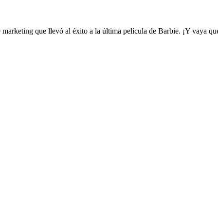
 marketing que llevó al éxito a la última película de Barbie. ¡Y vaya qu
El
Gran
marketing
que
llevo
al
éxito
a
la
película
de
Barbie