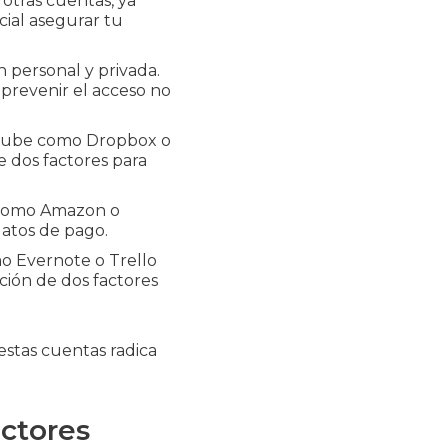
otras cuentas, ya
cial asegurar tu
 personal y privada.
 prevenir el acceso no
a nube como Dropbox o
e dos factores para
s como Amazon o
datos de pago.
mo Evernote o Trello
ción de dos factores
estas cuentas radica
ctores