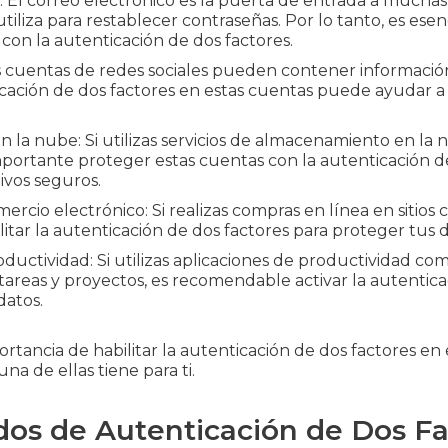
: El correo electrónico es la puerta de entrada a muchas 
iliza para restablecer contraseñas. Por lo tanto, es esen
con la autenticación de dos factores.
s cuentas de redes sociales pueden contener información
ticación de dos factores en estas cuentas puede ayudar a
la nube: Si utilizas servicios de almacenamiento en l
mportante proteger estas cuentas con la autenticación d
ivos seguros.
ercio electrónico: Si realizas compras en línea en sitio
litar la autenticación de dos factores para proteger tus 
oductividad: Si utilizas aplicaciones de productividad co
 tareas y proyectos, es recomendable activar la autentica
datos.
tancia de habilitar la autenticación de dos factores en 
na de ellas tiene para ti.
os de Autenticación de Dos Fa