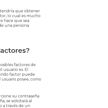
o tendría que obtener
tor, lo cual es mucho
ue hace que sea
 de una persona.
actores?
osibles factores de
l usuario es. El
gundo factor puede
l usuario posee, como
orcione su contraseña
 se solicitará al
o a través de un