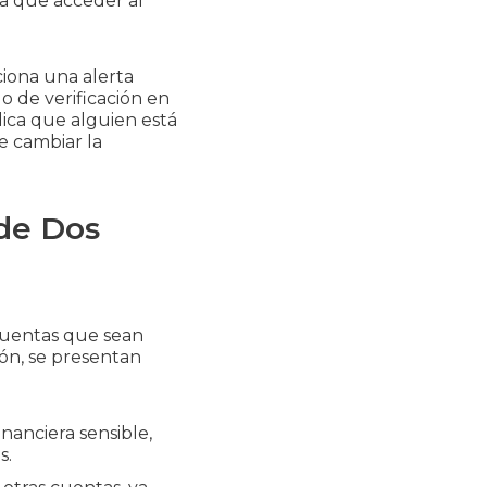
ía que acceder al
ciona una alerta
o de verificación en
ndica que alguien está
e cambiar la
 de Dos
 cuentas que sean
ión, se presentan
nanciera sensible,
s.