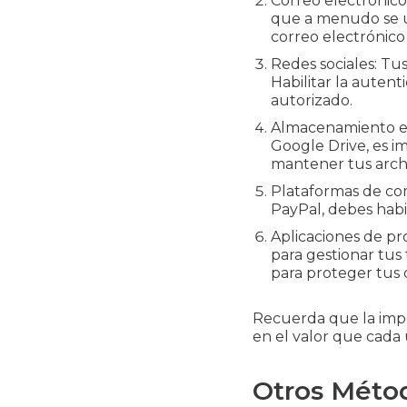
Correo electrónico
que a menudo se ut
correo electrónico 
Redes sociales: Tu
Habilitar la auten
autorizado.
Almacenamiento en 
Google Drive, es i
mantener tus arch
Plataformas de com
PayPal, debes habi
Aplicaciones de pr
para gestionar tus
para proteger tus 
Recuerda que la impor
en el valor que cada u
Otros Métod