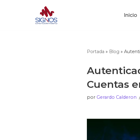
Inicio
Saltar
al
contenido
Portada
»
Blog
»
Autenti
Autenticac
Cuentas e
por
Gerardo Calderon