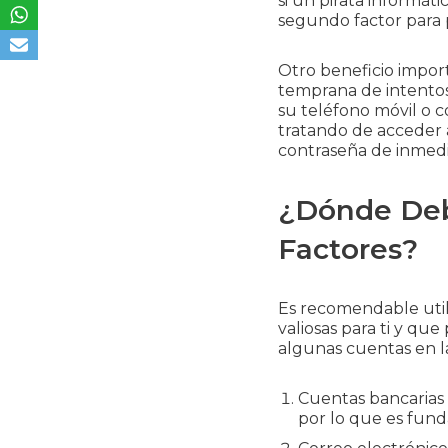
si un pirata informát
segundo factor para p
Otro beneficio impor
temprana de intentos 
su teléfono móvil o co
tratando de acceder a
contraseña de inmedi
¿Dónde Debe
Factores?
Es recomendable util
valiosas para ti y qu
algunas cuentas en la
Cuentas bancarias 
por lo que es fund